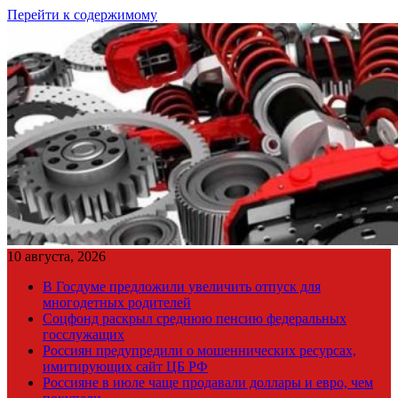
Перейти к содержимому
10 августа, 2026
В Госдуме предложили увеличить отпуск для
многодетных родителей
Соцфонд раскрыл среднюю пенсию федеральных
госслужащих
Россиян предупредили о мошеннических ресурсах,
имитирующих сайт ЦБ РФ
Россияне в июле чаще продавали доллары и евро, чем