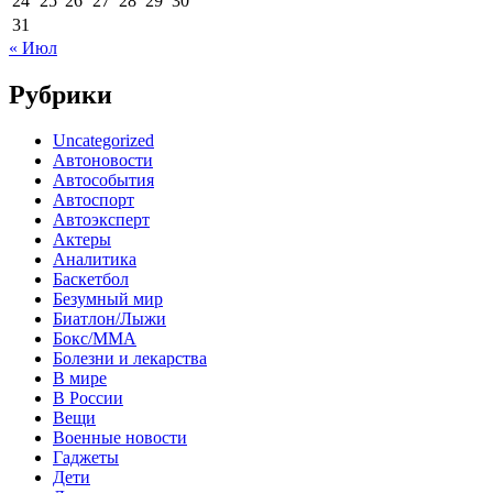
24
25
26
27
28
29
30
31
« Июл
Рубрики
Uncategorized
Автоновости
Автособытия
Автоспорт
Автоэксперт
Актеры
Аналитика
Баскетбол
Безумный мир
Биатлон/Лыжи
Бокс/MMA
Болезни и лекарства
В мире
В России
Вещи
Военные новости
Гаджеты
Дети