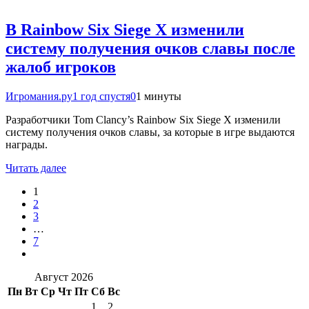
В Rainbow Six Siege X изменили
систему получения очков славы после
жалоб игроков
Игромания.ру
1 год спустя
0
1 минуты
Разработчики Tom Clancy’s Rainbow Six Siege X изменили
систему получения очков славы, за которые в игре выдаются
награды.
Читать далее
1
2
3
…
7
Август 2026
Пн
Вт
Ср
Чт
Пт
Сб
Вс
1
2