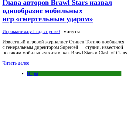
Глава авторов Brawl Stars назвал
однообразие мобильных
игр «смертельным ударом»
Игромания.ру
1 год спустя
0
1 минуты
Известный игровой журналист Стивен Тотило пообщался
с генеральным директором Supercell — студии, известной
по таким мобильным хитам, как Brawl Stars и Clash of Clans….
Читать далее
Игры