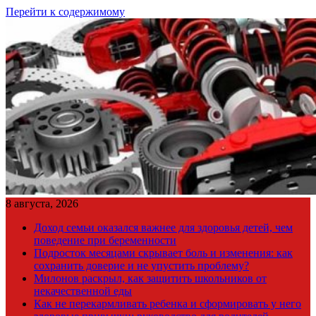
Перейти к содержимому
8 августа, 2026
Доход семьи оказался важнее для здоровья детей, чем
поведение при беременности
Подросток месяцами скрывает боль и изменения: как
сохранить доверие и не упустить проблему?
Милонов раскрыл, как защитить школьников от
некачественной еды
Как не перекармливать ребенка и сформировать у него