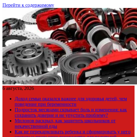
Перейти к содержимому
6 августа, 2026
Доход семьи оказался важнее для здоровья детей, чем
поведение при беременности
Подросток месяцами скрывает боль и изменения: как
сохранить доверие и не упустить проблему?
Милонов раскрыл, как защитить школьников от
некачественной еды
Как не перекармливать ребенка и сформировать у него