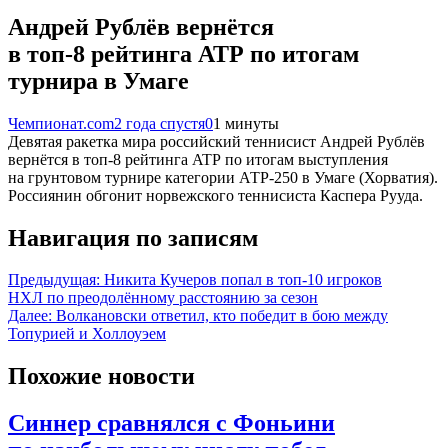
Андрей Рублёв вернётся
в топ-8 рейтинга ATP по итогам
турнира в Умаге
Чемпионат.com
2 года спустя
0
1 минуты
Девятая ракетка мира российский теннисист Андрей Рублёв
вернётся в топ-8 рейтинга ATP по итогам выступления
на грунтовом турнире категории АТР-250 в Умаге (Хорватия).
Россиянин обгонит норвежского теннисиста Каспера Рууда.
Навигация по записям
Предыдущая:
Никита Кучеров попал в топ-10 игроков
НХЛ по преодолённому расстоянию за сезон
Далее:
Волкановски ответил, кто победит в бою между
Топурией и Холлоуэем
Похожие новости
Синнер сравнялся с Фоньини