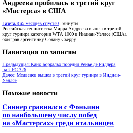
Андреева пробилась в третий круг
«Мастерса» в США
Газета.Ru
5 месяцев спустя
0
1 минуты
Российская теннисистка Мирра Андреева вышла в третий
круг турнира категории WTA 1000 в Индиан-Уэллсе (США),
обыграв аргентинку Солану Сьерру.
Навигация по записям
Предыдущая:
Кайо Борральо победил Ренье де Риддера
на UFC 326
Далее:
Медведев вышел в третий круг турнира в Индиан-
Уэллсе
Похожие новости
Синнер сравнялся с Фоньини
по наибольшему числу побед
на «Мастерсах» среди итальянцев