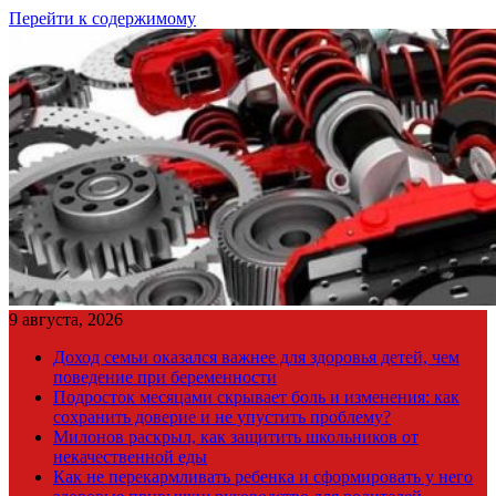
Перейти к содержимому
9 августа, 2026
Доход семьи оказался важнее для здоровья детей, чем
поведение при беременности
Подросток месяцами скрывает боль и изменения: как
сохранить доверие и не упустить проблему?
Милонов раскрыл, как защитить школьников от
некачественной еды
Как не перекармливать ребенка и сформировать у него