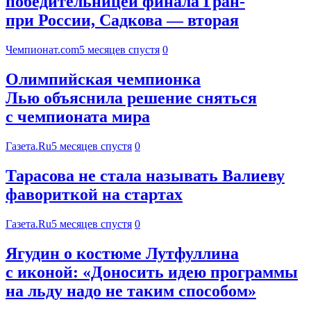
победительницей финала Гран-
при России, Садкова — вторая
Чемпионат.com
5 месяцев спустя
0
Олимпийская чемпионка
Лью объяснила решение сняться
с чемпионата мира
Газета.Ru
5 месяцев спустя
0
Тарасова не стала называть Валиеву
фавориткой на стартах
Газета.Ru
5 месяцев спустя
0
Ягудин о костюме Лутфуллина
с иконой: «Доносить идею программы
на льду надо не таким способом»