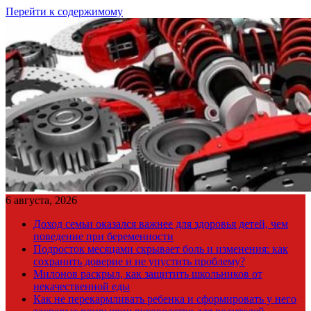
Перейти к содержимому
6 августа, 2026
Доход семьи оказался важнее для здоровья детей, чем
поведение при беременности
Подросток месяцами скрывает боль и изменения: как
сохранить доверие и не упустить проблему?
Милонов раскрыл, как защитить школьников от
некачественной еды
Как не перекармливать ребенка и сформировать у него