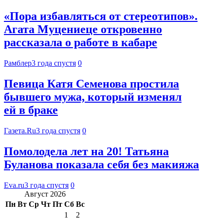
«Пора избавляться от стереотипов».
Агата Муцениеце откровенно
рассказала о работе в кабаре
Рамблер
3 года спустя
0
Певица Катя Семенова простила
бывшего мужа, который изменял
ей в браке
Газета.Ru
3 года спустя
0
Помолодела лет на 20! Татьяна
Буланова показала себя без макияжа
Eva.ru
3 года спустя
0
Август 2026
Пн
Вт
Ср
Чт
Пт
Сб
Вс
1
2