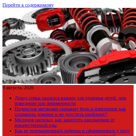
Перейти к содержимому
9 августа, 2026
Доход семьи оказался важнее для здоровья детей, чем
поведение при беременности
Подросток месяцами скрывает боль и изменения: как
сохранить доверие и не упустить проблему?
Милонов раскрыл, как защитить школьников от
некачественной еды
Как не перекармливать ребенка и сформировать у него