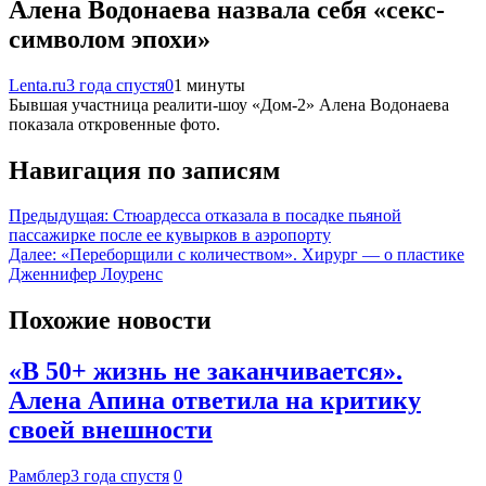
Алена Водонаева назвала себя «секс-
символом эпохи»
Lenta.ru
3 года спустя
0
1 минуты
Бывшая участница реалити-шоу «Дом-2» Алена Водонаева
показала откровенные фото.
Навигация по записям
Предыдущая:
Стюардесса отказала в посадке пьяной
пассажирке после ее кувырков в аэропорту
Далее:
«Переборщили с количеством». Хирург — о пластике
Дженнифер Лоуренс
Похожие новости
«В 50+ жизнь не заканчивается».
Алена Апина ответила на критику
своей внешности
Рамблер
3 года спустя
0